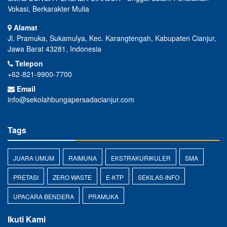
Vokasi, Berkarakter Mulia
Alamat
Jl. Pramuka, Sukamulya, Kec. Karangtengah, Kabupaten Cianjur,
Jawa Barat 43281, Indonesia
Telepon
+62-821-9900-7700
Email
info@sekolahbungapersadacianjur.com
Tags
JUARA UMUM
RAIMUNA
EKSTRAKURIKULER
SMA
PRETASI
ZERO WASTE
E-KTP
SEKILAS-INFO
UPACARA BENDERA
PRAMUKA
Ikuti Kami