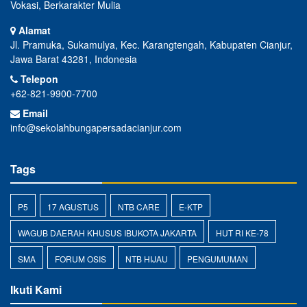
Vokasi, Berkarakter Mulia
Alamat
Jl. Pramuka, Sukamulya, Kec. Karangtengah, Kabupaten Cianjur,
Jawa Barat 43281, Indonesia
Telepon
+62-821-9900-7700
Email
info@sekolahbungapersadacianjur.com
Tags
P5
17 AGUSTUS
NTB CARE
E-KTP
WAGUB DAERAH KHUSUS IBUKOTA JAKARTA
HUT RI KE-78
SMA
FORUM OSIS
NTB HIJAU
PENGUMUMAN
Ikuti Kami